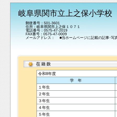
岐阜県関市立上之保小学校
郵便番号：501-3601
住所：岐阜県関市上之保１０７１
電話番号：0575-47-2019
FAX番号：0575-47-0009
メールアドレス： ■当ホームページに記載の記事･写
令和8年度
学 年
１年生
２年生
３年生
４年生
５年生